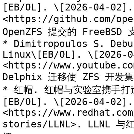
[EB/OL]. \[2026-04-02]. 
<https://github.com/ope
OpenZFS 提交的 FreeBSD 
* Dimitropoulos S. Debu
Linux\[EB/OL]. \[2026-0
<https://www.youtube.co
Delphix 迁移使 ZFS 开发集
* 红帽. 红帽与实验室携手
[EB/OL]. \[2026-04-02]. 
<https://www.redhat.com
stories/LLNL>. LLN