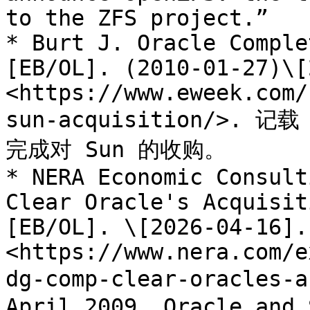
to the ZFS project.”

* Burt J. Oracle Comple
[EB/OL]. (2010-01-27)\[
<https://www.eweek.com/
sun-acquisition/>. 记载
完成对 Sun 的收购。

* NERA Economic Consult
Clear Oracle's Acquisit
[EB/OL]. \[2026-04-16]. 
<https://www.nera.com/e
dg-comp-clear-oracles-
April 2009, Oracle and 