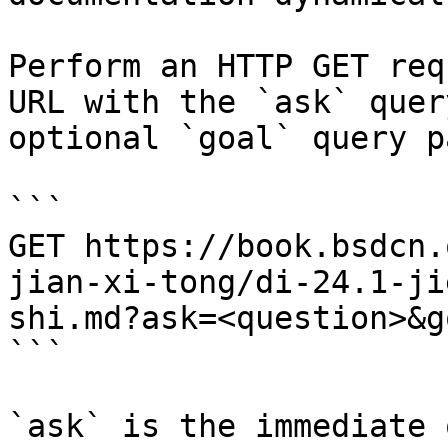
Perform an HTTP GET req
URL with the `ask` quer
optional `goal` query p
```

GET https://book.bsdcn.
jian-xi-tong/di-24.1-ji
shi.md?ask=<question>&g
```

`ask` is the immediate 