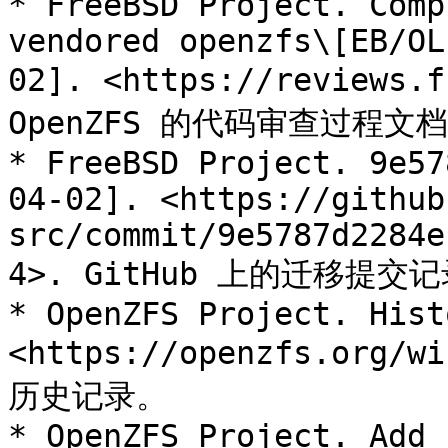
* FreeBSD Project. Comp
vendored openzfs\[EB/OL
02]. <https://reviews.
OpenZFS 的代码审查过程文档
* FreeBSD Project. 9e57
04-02]. <https://github
src/commit/9e5787d2284e
4>. GitHub 上的迁移提交记
* OpenZFS Project. Hist
<https://openzfs.org/
历史记录。

* OpenZFS Project. Add 