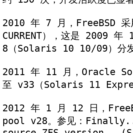
2010 年 7 月，FreeBSD 
CURRENT），这是 2009 年 10
8（Solaris 10 10/09）
2011 年 11 月，Oracle S
至 v33（Solaris 11 Expr
2012 年 1 月 12 日，FreeB
pool v28。参见：Finally..
source ZFS version - (S