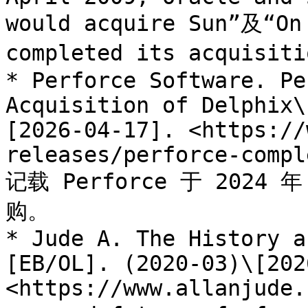
would acquire Sun”及“On 
completed its acquisiti
* Perforce Software. Pe
Acquisition of Delphix\
[2026-04-17]. <https://
releases/perforce-compl
记载 Perforce 于 2024 
购。

* Jude A. The History a
[EB/OL]. (2020-03)\[202
<https://www.allanjude.