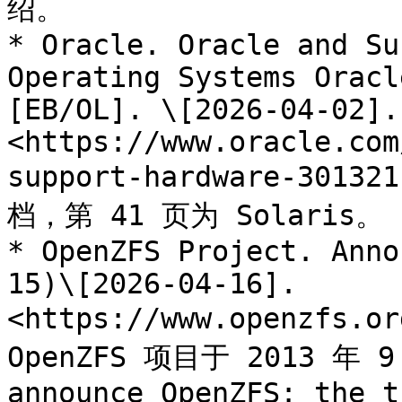
绍。

* Oracle. Oracle and Su
Operating Systems Oracl
[EB/OL]. \[2026-04-02]. 
<https://www.oracle.com
support-hardware-301
档，第 41 页为 Solaris。

* OpenZFS Project. Anno
15)\[2026-04-16]. 
<https://www.openzfs.o
OpenZFS 项目于 2013 年 9
announce OpenZFS: the t