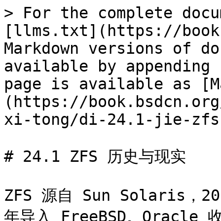
> For the complete docu
[llms.txt](https://book
Markdown versions of do
available by appending 
page is available as [M
(https://book.bsdcn.org
xi-tong/di-24.1-jie-zfs
# 24.1 ZFS 历史与现实

ZFS 源自 Sun Solaris，2
年导入 FreeBSD。Oracle