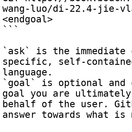
wang-luo/di-22.4-jie-vl
<endgoal>

```

`ask` is the immediate 
specific, self-containe
language.

`goal` is optional and 
goal you are ultimately
behalf of the user. Git
answer towards what is 