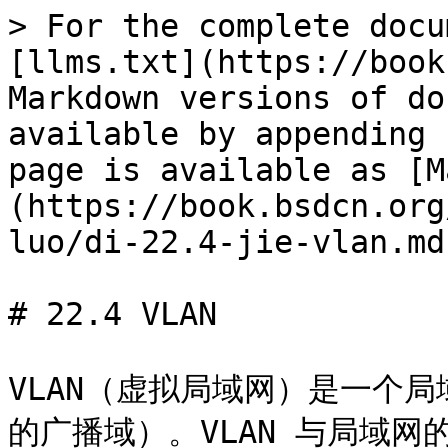
> For the complete docu
[llms.txt](https://book
Markdown versions of do
available by appending 
page is available as [M
(https://book.bsdcn.org
luo/di-22.4-jie-vlan.md)
# 22.4 VLAN

VLAN（虚拟局域网）是一个
的广播域）。VLAN 与局域