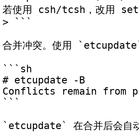
若使用 csh/tcsh，改用 seten
> ```

合并冲突。使用 `etcupdat
```sh

# etcupdate -B

Conflicts remain from p
```

`etcupdate` 在合并后