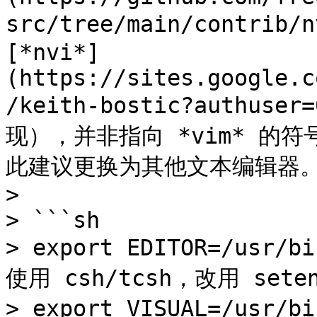
src/tree/main/contrib
[*nvi*]
(https://sites.google.c
/keith-bostic?authuse
现），并非指向 *vim* 的
此建议更换为其他文本编辑器。
>

> ```sh

> export EDITOR=/us
使用 csh/tcsh，改用 setenv
> export VISUAL=/us