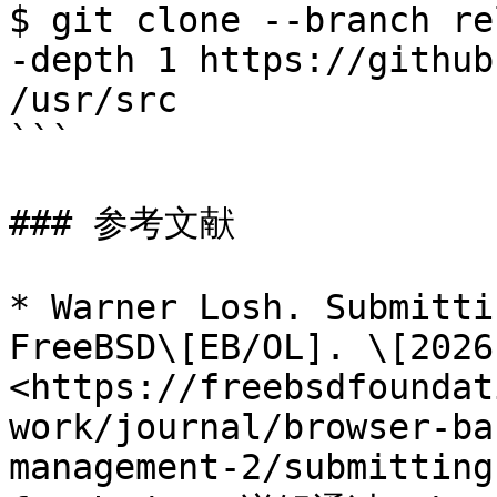
$ git clone --branch re
-depth 1 https://github
/usr/src

```

### 参考文献

* Warner Losh. Submitti
FreeBSD\[EB/OL]. \[2026
<https://freebsdfoundat
work/journal/browser-ba
management-2/submitting