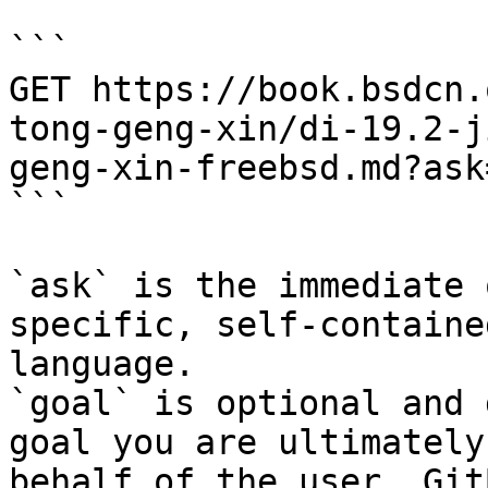
```

GET https://book.bsdcn.
tong-geng-xin/di-19.2-j
geng-xin-freebsd.md?ask
```

`ask` is the immediate 
specific, self-containe
language.

`goal` is optional and 
goal you are ultimately
behalf of the user. Git