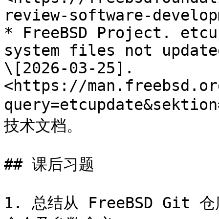
review-software-develop
* FreeBSD Project. etcu
system files not update
\[2026-03-25]. 
<https://man.freebsd.or
query=etcupdate&sek
技术文档。

## 课后习题

1. 总结从 FreeBSD G