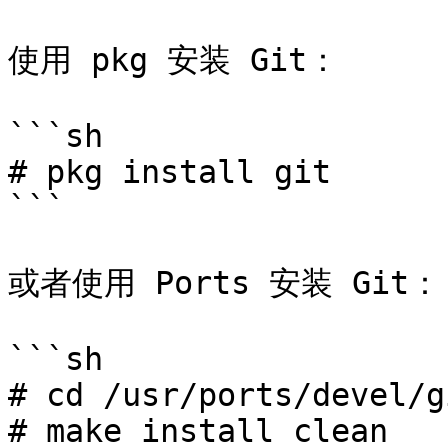
使用 pkg 安装 Git：

```sh

# pkg install git

```

或者使用 Ports 安装 Git：

```sh

# cd /usr/ports/devel/gi
# make install clean
