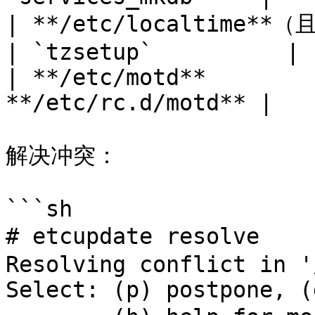
| **/etc/localtime**（且
| `tzsetup`          |

| **/etc/motd**        
**/etc/rc.d/motd** |

解决冲突：

```sh

# etcupdate resolve   
Resolving conflict in '
Select: (p) postpone, (