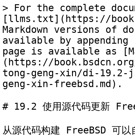
> For the complete docu
[llms.txt](https://book
Markdown versions of do
available by appending 
page is available as [M
(https://book.bsdcn.org
tong-geng-xin/di-19.2-j
geng-xin-freebsd.md).

# 19.2 使用源代码更新 Free
从源代码构建 FreeBSD 