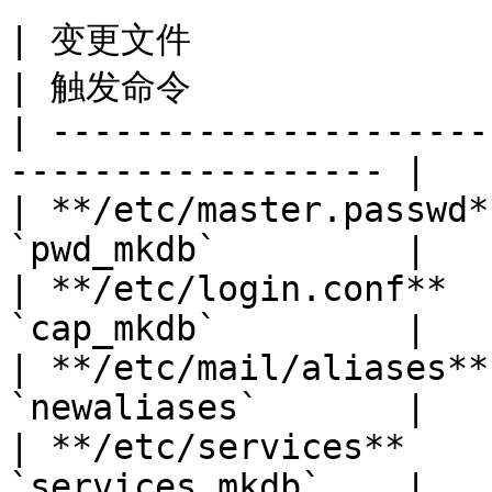
| 变更文件                                          
| 触发命令               
| ---------------------
------------------ |

| **/etc/master.passwd*
`pwd_mkdb`         |

| **/etc/login.conf**  
`cap_mkdb`         |

| **/etc/mail/aliases**
`newaliases`       |

| **/etc/services**    
`services_mkdb`    |
