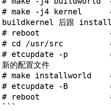
# make -j4 buildworld
# make -j4 kernel  
buildkernel 后跟 install
# reboot            
# cd /usr/src       
# etcupdate -p       
新的配置文件

# make installworld  
# etcupdate -B    
# reboot            
```
