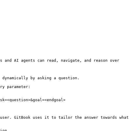
s and AI agents can read, navigate, and reason over 
 dynamically by asking a question.

ry parameter:

sk=<question>&goal=<endgoal>

user. GitBook uses it to tailor the answer towards what 
ion.
