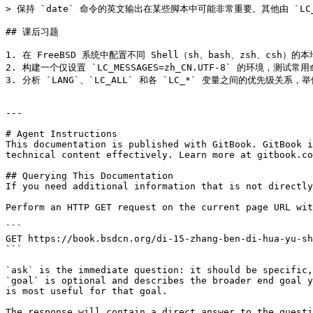
> 保持 `date` 命令的英文输出在某些脚本中可能非常重要。其他由 `LC
## 课后习题

1. 在 FreeBSD 系统中配置不同 Shell（sh、bash、zsh、csh
2. 构建一个仅设置 `LC_MESSAGES=zh_CN.UTF-8` 的环境，测试
3. 分析 `LANG`、`LC_ALL` 和各 `LC_*` 变量之间的优先级关
---

# Agent Instructions

This documentation is published with GitBook. GitBook i
technical content effectively. Learn more at gitbook.co
## Querying This Documentation

If you need additional information that is not directly
Perform an HTTP GET request on the current page URL wit
```

GET https://book.bsdcn.org/di-15-zhang-ben-di-hua-yu-sh
```

`ask` is the immediate question: it should be specific,
`goal` is optional and describes the broader end goal y
is most useful for that goal.

The response will contain a direct answer to the questi