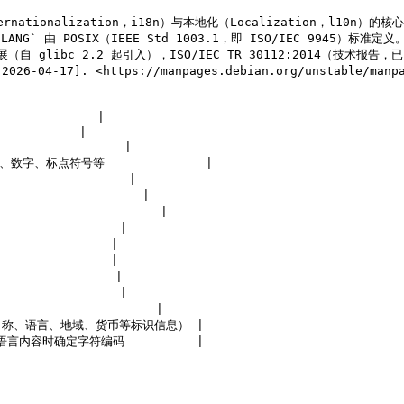
tionalization，i18n）与本地化（Localization，l10n）的核心环境
 `LANG` 由 POSIX（IEEE Std 1003.1，即 ISO/IEC 9945）标准定义。
GNU 扩展（自 glibc 2.2 起引入），ISO/IEC TR 30112:2014（技术报
[2026-04-17]. <https://manpages.debian.org/unstabl
             |

---------- |

               |

数字、标点符号等              |

                |

                 |

                   |

               |

              |

              |

               |

               |

                  |

ale 名称、语言、地域、货币等标识信息） |

多语言内容时确定字符编码          |
