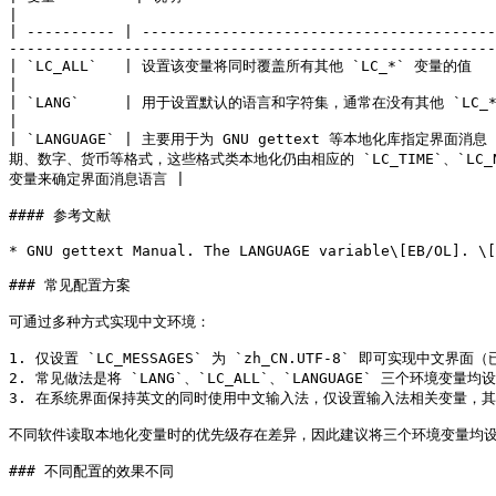
|

| ---------- | ----------------------------------------
-------------------------------------------------------
| `LC_ALL`   | 设置该变量将同时覆盖所有其他 `LC_*` 变量的值                                                                                                                                                                                                                                       
|

| `LANG`     | 用于设置默认的语言和字符集，通常在没有其他 `LC_*` 变量设置时提供区域设置信息。如果同时设置了 `LANG` 和 `LC_*` 变量，`LC_*` 变量将覆盖 `
|

| `LANGUAGE` | 主要用于为 GNU gettext 等本地化库指定界面
期、数字、货币等格式，这些格式类本地化仍由相应的 `LC_TIME`、`LC_NUME
变量来确定界面消息语言 |

#### 参考文献

* GNU gettext Manual. The LANGUAGE variable\[EB/OL]. \[
### 常见配置方案

可通过多种方式实现中文环境：

1. 仅设置 `LC_MESSAGES` 为 `zh_CN.UTF-8` 即可实现中文界面（
2. 常见做法是将 `LANG`、`LC_ALL`、`LANGUAGE` 三个环境变量均设置为
3. 在系统界面保持英文的同时使用中文输入法，仅设置输入法相关变量，其
不同软件读取本地化变量时的优先级存在差异，因此建议将三个环境变量均设置为 
### 不同配置的效果不同
