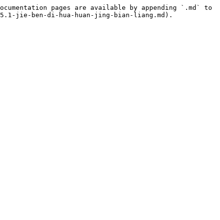
ocumentation pages are available by appending `.md` to 
5.1-jie-ben-di-hua-huan-jing-bian-liang.md).
