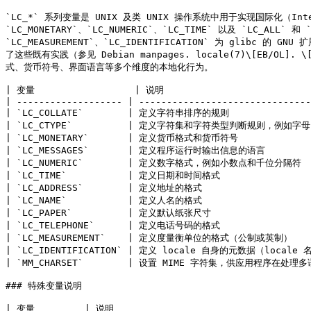
`LC_*` 系列变量是 UNIX 及类 UNIX 操作系统中用于实现国际化（Interna
`LC_MONETARY`、`LC_NUMERIC`、`LC_TIME` 以及 `LC_ALL` 和
`LC_MEASUREMENT`、`LC_IDENTIFICATION` 为 glibc 的 
了这些既有实践（参见 Debian manpages. locale(7)\[EB/OL]. \
式、货币符号、界面语言等多个维度的本地化行为。

| 变量                  | 说明                           
| ------------------- | -------------------------------
| `LC_COLLATE`        | 定义字符串排序的规则                 
| `LC_CTYPE`          | 定义字符集和字符类型判断规则，例如字母、
| `LC_MONETARY`       | 定义货币格式和货币符号               
| `LC_MESSAGES`       | 定义程序运行时输出信息的语言           
| `LC_NUMERIC`        | 定义数字格式，例如小数点和千位分隔符     
| `LC_TIME`           | 定义日期和时间格式                  
| `LC_ADDRESS`        | 定义地址的格式                     
| `LC_NAME`           | 定义人名的格式                     
| `LC_PAPER`          | 定义默认纸张尺寸                   
| `LC_TELEPHONE`      | 定义电话号码的格式                  
| `LC_MEASUREMENT`    | 定义度量衡单位的格式（公制或英制）       
| `LC_IDENTIFICATION` | 定义 locale 自身的元数据（loc
| `MM_CHARSET`        | 设置 MIME 字符集，供应用程序在处理
### 特殊变量说明

| 变量         | 说明                                                                                                                                                                                                                                                               