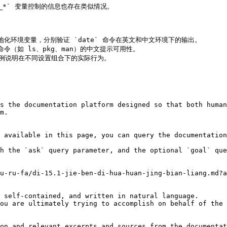
_*` 变量控制的信息也存在类似情况。

）的本地化环境变量，分别验证 `date` 命令在英文和中文环境下的输出。

常用命令（如 ls、pkg、man）的中文提示可用性。

系，举例说明在不同设置组合下的实际行为。

s the documentation platform designed so that both human
m.

 available in this page, you can query the documentation
h the `ask` query parameter, and the optional `goal` que
u-ru-fa/di-15.1-jie-ben-di-hua-huan-jing-bian-liang.md?a
 self-contained, and written in natural language.

ou are ultimately trying to accomplish on behalf of the 
on and relevant excerpts and sources from the documentat