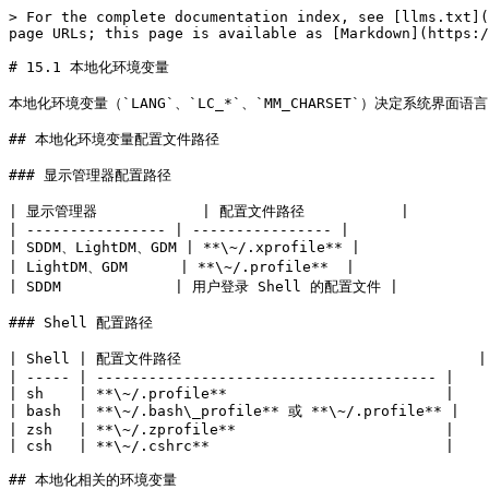
> For the complete documentation index, see [llms.txt](
page URLs; this page is available as [Markdown](https:/
# 15.1 本地化环境变量

本地化环境变量（`LANG`、`LC_*`、`MM_CHARSET`）决定系统
## 本地化环境变量配置文件路径

### 显示管理器配置路径

| 显示管理器            | 配置文件路径           |

| ---------------- | ---------------- |

| SDDM、LightDM、GDM | **\~/.xprofile** |

| LightDM、GDM      | **\~/.profile**  |

| SDDM             | 用户登录 Shell 的配置文件 |

### Shell 配置路径

| Shell | 配置文件路径                                  |

| ----- | --------------------------------------- |

| sh    | **\~/.profile**                         |

| bash  | **\~/.bash\_profile** 或 **\~/.profile** |

| zsh   | **\~/.zprofile**                        |

| csh   | **\~/.cshrc**                           |

## 本地化相关的环境变量
