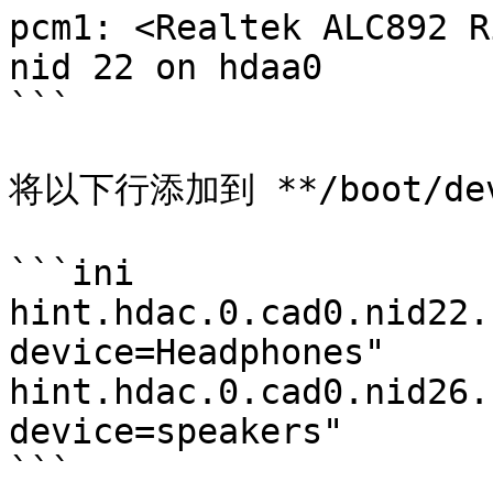
pcm1: <Realtek ALC892 R
nid 22 on hdaa0

```

将以下行添加到 **/boot/dev
```ini

hint.hdac.0.cad0.nid22.
device=Headphones"

hint.hdac.0.cad0.nid26.
device=speakers"

```
