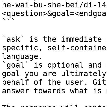
he-wai-bu-she-bei/di-14
<question>&goal=<endgoal
```

`ask` is the immediate 
specific, self-containe
language.

`goal` is optional and 
goal you are ultimately
behalf of the user. Git
answer towards what is 