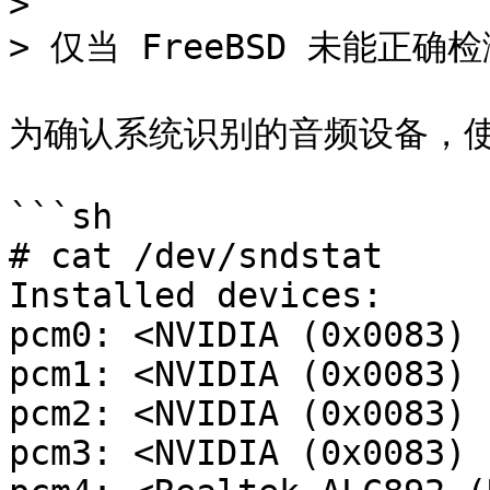
>

> 仅当 FreeBSD 未能正
为确认系统识别的音频设备，使
```sh

# cat /dev/sndstat

Installed devices:

pcm0: <NVIDIA (0x0083) 
pcm1: <NVIDIA (0x0083) 
pcm2: <NVIDIA (0x0083) 
pcm3: <NVIDIA (0x0083) 