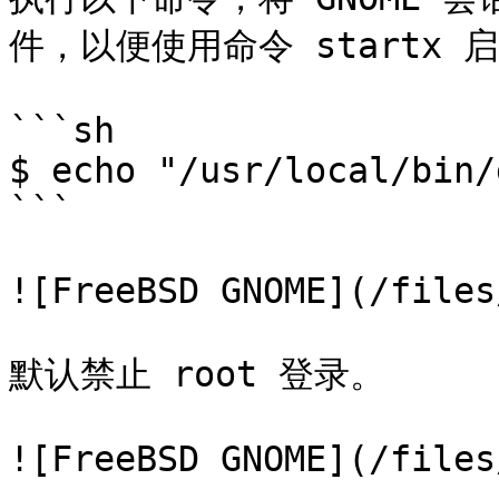
件，以便使用命令 startx 启动
```sh

$ echo "/usr/local/bin/
```

![FreeBSD GNOME](/files
默认禁止 root 登录。

![FreeBSD GNOME](/files