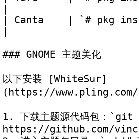
|

| Canta    | `# pkg install
|

### GNOME 主题美化

以下安装 [WhiteSur]
(https://www.pling.com
1. 下载主题源代码包：`git c
https://github.com/vinc