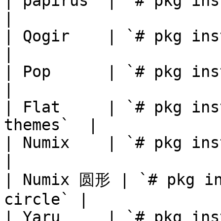
| papirus  | `# pkg instal
|

| Qogir    | `# pkg instal
|

| Pop      | `# pkg install 
|

| Flat     | `# pkg ins
themes`  |

| Numix    | `# pkg install
|

| Numix 圆形 | `# pkg in
circle` |

| Yaru     | `# pkg install