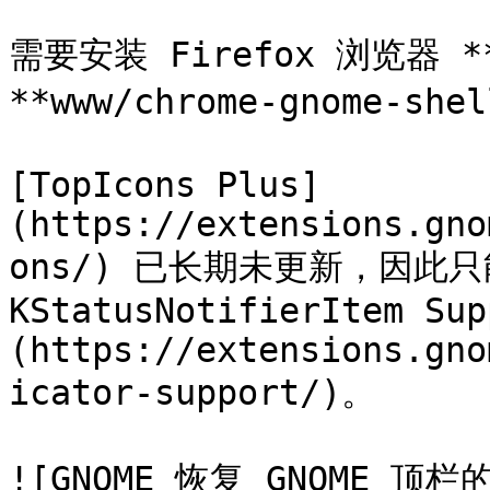
需要安装 Firefox 浏览器 **w
**www/chrome-gnome-shel
[TopIcons Plus]
(https://extensions.gno
ons/) 已长期未更新，因此只能使用
KStatusNotifierItem Sup
(https://extensions.gno
icator-support/)。

![GNOME 恢复 GNOME 顶