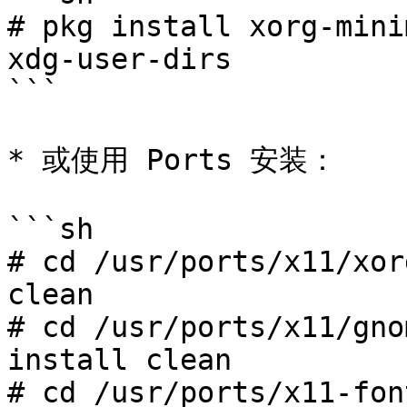
# pkg install xorg-mini
xdg-user-dirs

```

* 或使用 Ports 安装：

```sh

# cd /usr/ports/x11/xor
clean

# cd /usr/ports/x11/gno
install clean

# cd /usr/ports/x11-fon