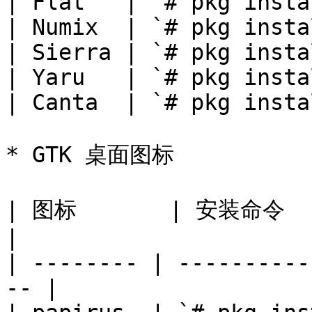
| Flat   | `# pkg insta
| Numix  | `# pkg insta
| Sierra | `# pkg insta
| Yaru   | `# pkg insta
| Canta  | `# pkg insta
* GTK 桌面图标

| 图标       | 安装命令                                    
|

| -------- | ----------
-- |
