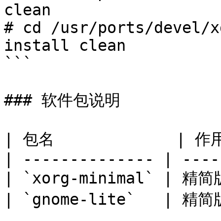
clean

# cd /usr/ports/devel/x
install clean

```

### 软件包说明

| 包名             | 作用 
| -------------- | ----
| `xorg-minimal` | 精
| `gnome-lite`   | 精简