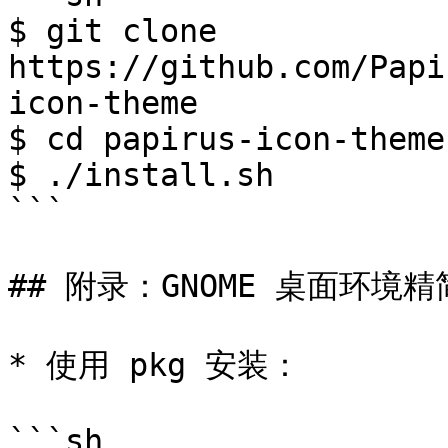
$ git clone 
https://github.com/Papi
icon-theme

$ cd papirus-icon-theme

$ ./install.sh

```

## 附录：GNOME 桌面环境精
* 使用 pkg 安装：

```sh
