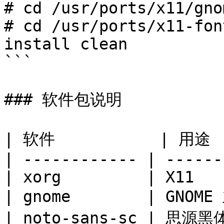
# cd /usr/ports/x11/gno
# cd /usr/ports/x11-fon
install clean

```

### 软件包说明

| 软件           | 用途  
| ------------ | ------
| xorg         | X11   
| gnome        | GNOME
| noto-sans-sc | 思源