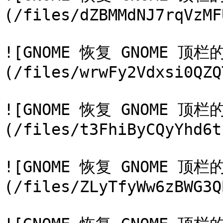
(/files/dZBMMdNJ7rqVzMF
![GNOME 恢复 GNOME 顶
(/files/wrwFy2Vdxsi0QZQ
![GNOME 恢复 GNOME 顶
(/files/t3FhiByCQyYhd6t
![GNOME 恢复 GNOME 顶
(/files/ZLyTfyWw6zBWG3Q