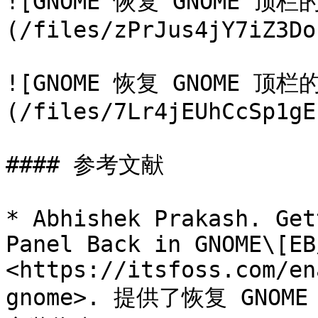
![GNOME 恢复 GNOME 顶
(/files/zPrJus4jY7iZ3Do
![GNOME 恢复 GNOME 顶
(/files/7Lr4jEUhCcSp1gE
#### 参考文献

* Abhishek Prakash. Get
Panel Back in GNOME\[EB
<https://itsfoss.com/en
gnome>. 提供了恢复 GN