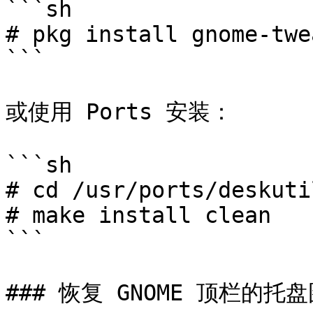
```sh

# pkg install gnome-twea
```

或使用 Ports 安装：

```sh

# cd /usr/ports/deskuti
# make install clean

```

### 恢复 GNOME 顶栏的托盘