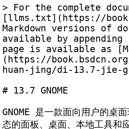
> For the complete docu
[llms.txt](https://book
Markdown versions of do
available by appending 
page is available as [M
(https://book.bsdcn.org
huan-jing/di-13.7-jie-g
# 13.7 GNOME

GNOME 是一款面向用户的
态的面板、桌面、本地工具和