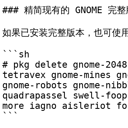
### 精简现有的 GNOME 完整
如果已安装完整版本，也可使用 
```sh

# pkg delete gnome-2048
tetravex gnome-mines gn
gnome-robots gnome-nibb
quadrapassel swell-foop
more iagno aisleriot fo
```
