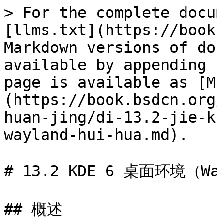
> For the complete docu
[llms.txt](https://book
Markdown versions of do
available by appending 
page is available as [M
(https://book.bsdcn.org
huan-jing/di-13.2-jie-k
wayland-hui-hua.md).

# 13.2 KDE 6 桌面环境（Wa
## 概述
