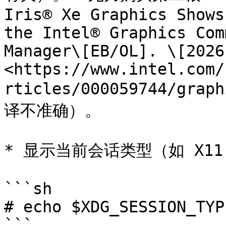
Iris® Xe Graphics Shows
the Intel® Graphics Com
Manager\[EB/OL]. \[2026
<https://www.intel.com/
rticles/000059744/g
译不准确）。

* 显示当前会话类型（如 X11 或
```sh

# echo $XDG_SESSION_TYPE
```
