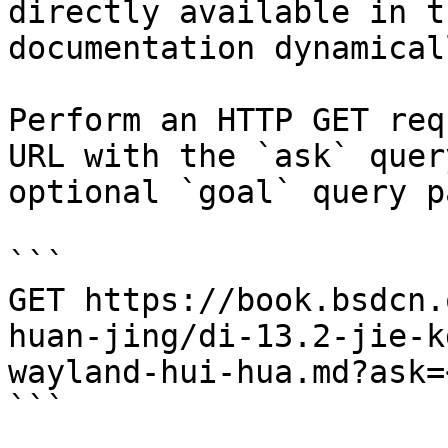
directly available in t
documentation dynamical
Perform an HTTP GET req
URL with the `ask` quer
optional `goal` query p
```

GET https://book.bsdcn.
huan-jing/di-13.2-jie-k
wayland-hui-hua.md?ask=
```
