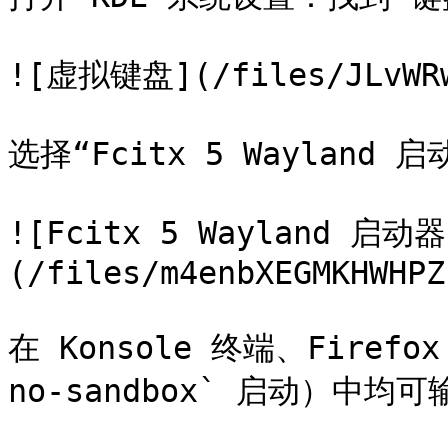
![虚拟键盘](/files/JLvWRwE
选择“Fcitx 5 Wayland 
![Fcitx 5 Wayland 启
(/files/m4enbXEGMKHWHPZ
在 Konsole 终端、Firefox
no-sandbox` 启动）中均可