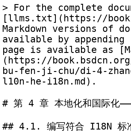
> For the complete docu
[llms.txt](https://book
Markdown versions of do
available by appending 
page is available as [M
(https://book.bsdcn.org
bu-fen-ji-chu/di-4-zhan
l10n-he-i18n.md).

# 第 4 章 本地化和国际化——L1
## 4.1. 编写符合 I18N 标