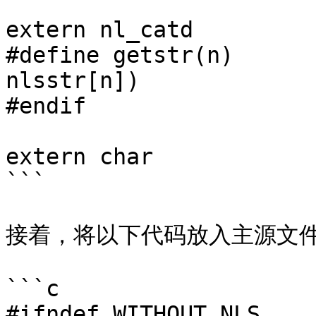
extern nl_catd		 catalog;

#define getstr(n)	 catgets(catalog, 1, n, 
nlsstr[n])

#endif

extern char		*nlsstr[];

```

接着，将以下代码放入主源文件
```c

#ifndef WITHOUT_NLS
