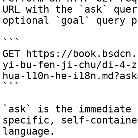
URL with the `ask` quer
optional `goal` query p
```

GET https://book.bsdcn.
yi-bu-fen-ji-chu/di-4-z
hua-l10n-he-i18n.md?ask
```

`ask` is the immediate 
specific, self-containe
language.
