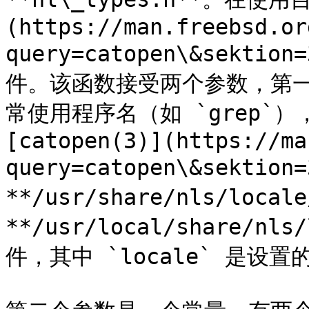
(https://man.freebsd.or
query=catopen\&sektio
件。该函数接受两个参数，第
常使用程序名（如 `grep`
[catopen(3)](https://ma
query=catopen\&sektion
**/usr/share/nls/locale
**/usr/local/share/nl
件，其中 `locale` 是设置