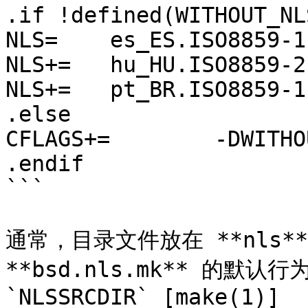
.if !defined(WITHOUT_NLS
NLS=	es_ES.ISO8859-1

NLS+=	hu_HU.ISO8859-2

NLS+=	pt_BR.ISO8859-1

.else

CFLAGS+=	-DWITHOUT_NLS

.endif

```

通常，目录文件放在 **nls*
**bsd.nls.mk** 的默
`NLSSRCDIR` [make(1)]