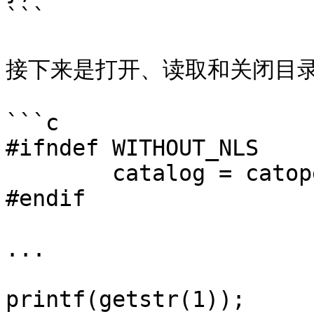
```

接下来是打开、读取和关闭目录
```c

#ifndef WITHOUT_NLS

	catalog = catopen("myapp", NL_CAT_LOCALE);

#endif

...

printf(getstr(1));
