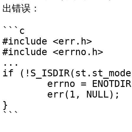
出错误：

```c

#include <err.h>

#include <errno.h>

...

if (!S_ISDIR(st.st_mode)
	errno = ENOTDIR;

	err(1, NULL);

}

```
