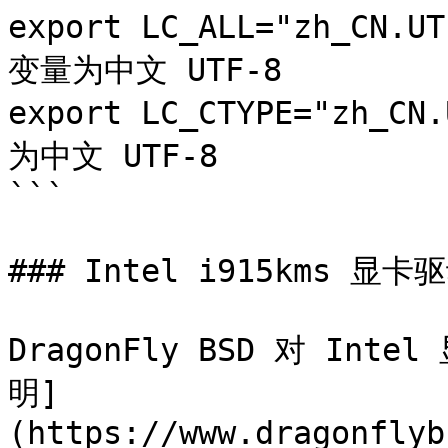
export LC_ALL="zh_CN
变量为中文 UTF-8

export LC_CTYPE="zh_
为中文 UTF-8

```

### Intel i915kms 显卡驱
DragonFly BSD 对 I
明]
(https://www.dragonflyb