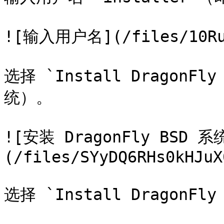
![输入用户名](/files/10Ruc
选择 `Install DragonFly
统）。

![安装 DragonFly BSD 系
(/files/SYyDQ6RHs0kHJuX
选择 `Install DragonFly