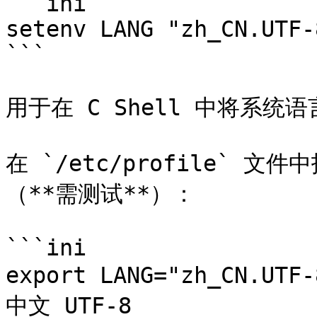
```ini

setenv LANG "zh_CN.UTF-8
```

用于在 C Shell 中将系统语
在 `/etc/profile`
（**需测试**）：

```ini

export LANG="zh_CN.U
中文 UTF-8
