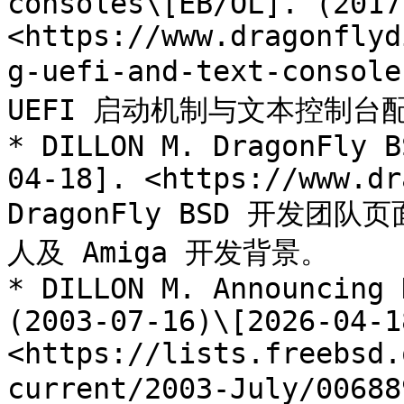
consoles\[EB/OL]. (2017
<https://www.dragonflyd
g-uefi-and-text-consol
UEFI 启动机制与文本控制台配
* DILLON M. DragonFly B
04-18]. <https://www.dr
DragonFly BSD 开发团队页
人及 Amiga 开发背景。

* DILLON M. Announcing 
(2003-07-16)\[2026-04-18
<https://lists.freebsd.
current/2003-July/0068