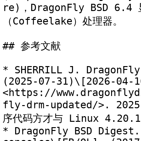
re)，DragonFly BSD 
（Coffeelake）处理器。

## 参考文献

* SHERRILL J. DragonFly
(2025-07-31)\[2026-04-16
<https://www.dragonflyd
fly-drm-updated/>. 20
序代码方才与 Linux 4.20.
* DragonFly BSD Digest.