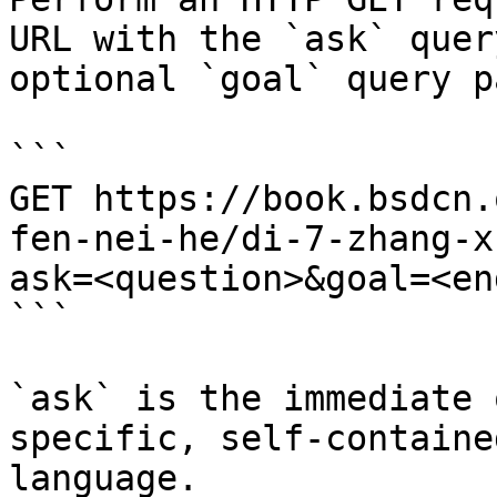
URL with the `ask` quer
optional `goal` query p
```

GET https://book.bsdcn.
fen-nei-he/di-7-zhang-x
ask=<question>&goal=<en
```

`ask` is the immediate 
specific, self-containe
language.
