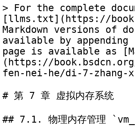
> For the complete docu
[llms.txt](https://book
Markdown versions of do
available by appending 
page is available as [M
(https://book.bsdcn.org
fen-nei-he/di-7-zhang-x
# 第 7 章 虚拟内存系统

## 7.1. 物理内存管理 `vm_p