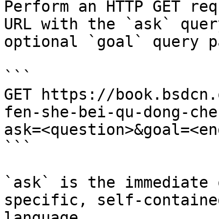
Perform an HTTP GET req
URL with the `ask` quer
optional `goal` query p
```

GET https://book.bsdcn.
fen-she-bei-qu-dong-che
ask=<question>&goal=<en
```

`ask` is the immediate 
specific, self-containe
language.
