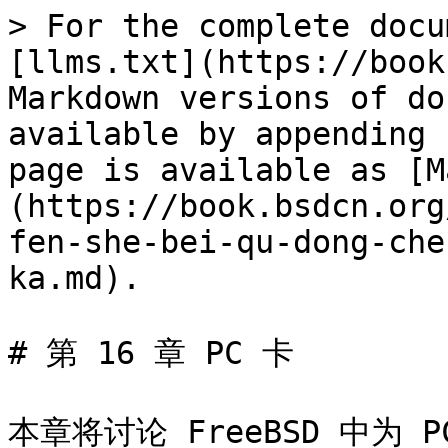
> For the complete docu
[llms.txt](https://book
Markdown versions of do
available by appending 
page is available as [M
(https://book.bsdcn.org
fen-she-bei-qu-dong-che
ka.md).

# 第 16 章 PC 卡

本章将讨论 FreeBSD 中为 P