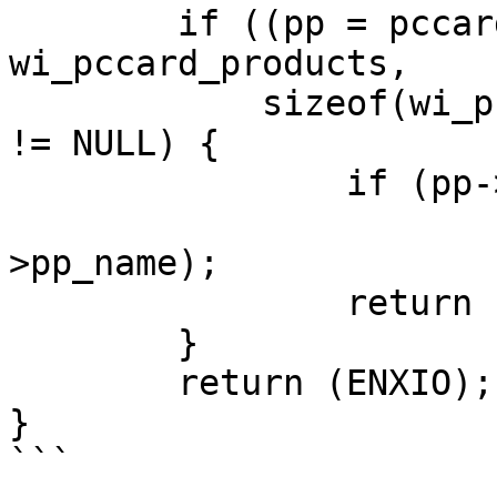
	if ((pp = pccard_product_lookup(dev, 
wi_pccard_products,

	    sizeof(wi_pccard_products[0]), NULL)) 
!= NULL) {

		if (pp->pp_name != NULL)

			device_set_desc(dev, pp
>pp_name);

		return (0);

	}

	return (ENXIO);

}

```
