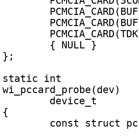
	PCMCIA_CARD(3COM, 3CRWE737A, 0),

	PCMCIA_CARD(BUFFALO, WLI_PCM_S11, 0),

	PCMCIA_CARD(BUFFALO, WLI_CF_S11G, 0),

	PCMCIA_CARD(TDK, LAK_CD011WL, 0),

	{ NULL }

};

static int

wi_pccard_probe(dev)

	device_t	dev;

{

	const struct pccard_product *pp;
