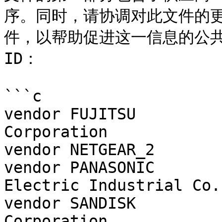
序。同时，请协调对此文件的更改
件，以帮助促进这一信息的公共
ID：

```c

vendor FUJITSU			0x0004  Fujitsu 
Corporation

vendor NETGEAR_2		0x000b  Netgear

vendor PANASONIC		0x0032	Matsushita 
Electric Industrial Co.

vendor SANDISK			0x0045	Sandisk 
Corporation
