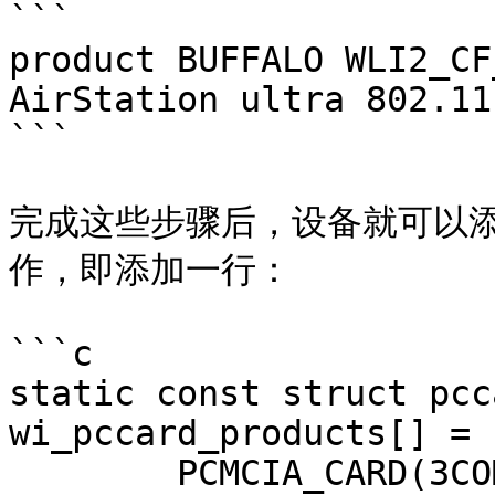
```

product BUFFALO WLI2_CF_S11G	0x030c	
AirStation ultra 802.11b
```

完成这些步骤后，设备就可以
作，即添加一行：

```c

static const struct pcc
wi_pccard_products[] = {
	PCMCIA_CARD(3COM, 3CRWE737A, 0),
