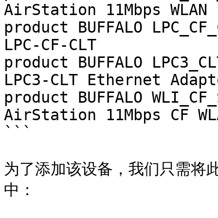
AirStation 11Mbps WLAN

product BUFFALO LPC_CF_CLT	0x0307	BUF
LPC-CF-CLT

product	BUFFALO	LPC3_CLT	0x030a	BUFFALO 
LPC3-CLT Ethernet Adapte
product BUFFALO WLI_CF_S11G	0x030b	B
AirStation 11Mbps CF WLA
```

为了添加该设备，我们只需将此条目添
中：
