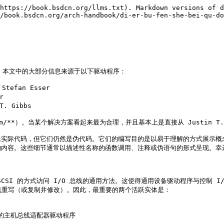
标记，并将事务发送到设备。当设备完成某个事务时，会将结果与标记一起发送回，以便 SCSI 适配器（和驱动程序）能够识别哪个事务已完成。这个参数也被称为最大标记深度，取决于 SCSI 适配器的能力。

最后，我们注册与 SCSI 适配器相关联的 SCSI 总线：

```c
if (xpt_bus_register(sim, softc, bus_number) != CAM_SUCCESS) {
    cam_sim_free(sim, /*free_devq*/ TRUE);
    error; /* 处理错误的代码 */
}
```

如果每个 SCSI 总线有一个 `devq` 结构（即将多总线卡视为多张单总线卡），那么总线编号将始终为 0；否则，SCSI 卡上的每个总线应当分配一个不同的编号。每个总线需要独立的 `cam_sim` 结构。

完成这些步骤后，我们的控制器就完全连接到了 CAM 系统。`devq` 的值可以被丢弃，因为从现在开始，`sim` 会作为所有后续 CAM 调用的参数传递，而 `devq` 可以从中派生出来。

CAM 提供了框架来处理此类异步事件。有些事件来自低层（SIM 驱动程序），有些事件来自外设驱动程序，还有一些事件来自 CAM 子系统本身。任何驱动程序都可以注册回调函数来处理某些类型的异步事件，从而在这些事件发生时得到通知。

一个典型的事件例子是设备重置。每个事务和事件通过“路径”来标识其应用的设备。特定目标的事件通常发生在与该设备的事务期间。因此，可以重用来自事务的路径来报告该事件（这是安全的，因为事件路径在事件报告过程中被复制，但不会被释放或传递到其他地方）。同样，在任何时候，包括中断例程中，动态分配路径也是安全的，尽管这会带来一定的开销，而这个方法的潜在问题是可能在此时没有足够的内存。对于总线重置事件，我们需要定义一个包含总线上所有设备的通配符路径。因此，我们可以提前创建路径，以便为未来的总线重置事件使用，从而避免内存短缺的问题：

```c
struct cam_path *path;

if (xpt_create_path(&path, /*periph*/NULL,
            cam_sim_path(sim), CAM_TARGET_WILDCARD,
            CAM_LUN_WILDCARD) != CAM_REQ_CMP) {
    xpt_bus_deregister(cam_sim_path(sim));
    cam_sim_free(sim, /*free_devq*/TRUE);
    error; /* 处理错误的代码 */
}

softc->wpath = path;
softc->sim = sim;
```

如你所见，路径包括：

* 外设驱动程序的 ID（这里是 NULL，因为我们没有外设）
* SIM 驱动程序的 ID（`cam_sim_path(sim)`）
* 设备的 SCSI 目标号（`CAM_TARGET_WILDCARD` 表示“所有设备”）
* 子设备的 SCSI LUN 号（`CAM_LUN_WILDCARD` 表示“所有 LUN”）

如果驱动程序无法分配此路径，则无法正常工作，因此在这种情况下，我们会拆卸该 SCSI 总线。

然后，我们将路径指针保存在 `softc` 结构中以供未来使用。之后，我们保存 `sim` 的值（或者在 `xxx_probe()` 退出时也可以丢弃它，如果需要的话）。

这就是最简初始化的全部内容。但为了做好这些工作，还有一个问题需要解决。

对于 SIM 驱动程序来说，有一个特别有趣的事件：当目标设备被认为丢失时。此时，重置与该设备的 SCSI 协商可能是一个好主意。因此，我们需要为此事件在 CAM 中注册一个回调。请求通过在用于此类请求的 CAM 控制块上请求 CAM 操作来传递给 CAM：

```c
struct ccb_setasync csa;

xpt_setup_ccb(&csa.ccb_h, path, /*priority*/5);
csa.ccb_h.func_code = XPT_SASYNC_CB;
csa.event_enable = AC_LOST_DEVICE;
csa.callback = xxx_async;
csa.callback_arg = sim;
xpt_action((union ccb *)&csa);
```

## 12.5. 处理 CAM 消息：xxx\_action

```c
static void xxx_action(struct cam_sim *sim, union ccb *ccb);
```

根据 CAM 子系统的请求执行某些操作。`sim` 描述了请求的 SIM，`ccb` 是请求本身。CCB 代表“CAM 控制块”（CAM Control Block）。它是一个联合体，包含多种具体实例，每个实例描述某种类型的事务的参数。所有这些实例共享一个 CCB 头部，其中存储了公共参数的部分。

CAM 支持工作在发起者（“正常”）模式和目标（模拟 SCSI 设备）模式下的 SCSI 控制器。这里我们只讨论与发起者模式相关的部分。

有一些函数和宏（换句话说，是方法）被定义用来访问 `sim` 结构中的公共数据：

* `cam_sim_path(sim)` - 路径 ID（如上所述）
* `cam_sim_name(sim)` - SIM 的名称
* `cam_sim_softc(sim)` - 指向 softc（驱动程序私有数据）结构的指针
* `cam_sim_unit(sim)` - 单元号
* `cam_sim_bus(sim)` - 总线 ID

为了识别设备，`xxx_action()` 可以使用这些函数获取单元号和指向其 softc 结构的指针。

请求的类型存储在 `ccb->ccb_h.func_code` 中。因此，通常 `xxx_action()` 包含一个大的 `switch` 语句：

```c
struct xxx_softc *softc = (struct xxx_softc *) cam_sim_softc(sim);
struct ccb_hdr *ccb_h = &ccb->ccb_h;
int unit = cam_sim_unit(sim);
int bus = cam_sim_bus(sim);

switch (ccb_h->func_code) {
    case ...:
        ...
    default:
        ccb_h->status = CAM_REQ_INVALID;
        xpt_done(ccb);
        break;
}
```

如 `default` 案例所示（如果收到未知命令），命令的返回代码会被设置到 `ccb->ccb_h.status` 中，处理完的 CCB 会通过调用 `xpt_done(ccb)` 返回给 CAM。

`xpt_done()` 不一定要在 `xxx_action()` 中调用：例如，一个 I/O 请求可能会被放入 SIM 驱动程序和/或其 SCSI 控制器的队列中。然后，当设备通过中断信号表明请求处理完成时，`xpt_done()` 可能会在中断处理程序中被调用。

实际上，CCB 状态不仅仅在返回代码中分配，CCB 始终具有一些状态。在 CCB 被传递给 `xxx_action()` 例程之前，它的状态会被设置为 `CCB_REQ_INPROG`，表示它正在处理中。**/sys/cam/cam.h** 中定义了大量状态值，可以详细表示请求的状态。更有趣的是，状态实际上是“按位或”了一个枚举状态值（低 6 位）和可能的附加标志位（高位）。枚举值会在后面详细讨论。它们的汇总可以在错误摘要部分找到。可能的状态标志包括：

* **CAM\_DEV\_QFRZN** - 如果 SIM 驱