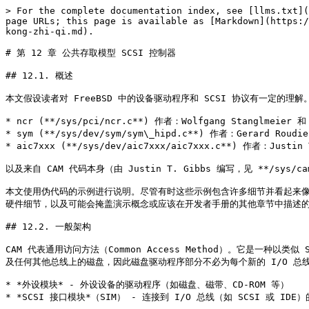
> For the complete documentation index, see [llms.txt](https://book.bsdcn.org/llms.txt). Markdown versions of documentation pages are available by appending `.md` to page URLs; this page is available as [Markdown](https://book.bsdcn.org/arch-handbook/di-er-bu-fen-she-bei-qu-dong-cheng-xu/di-12-zhang-gong-gong-cun-qu-mo-xing-scsi-kong-zhi-qi.md).

# 第 12 章 公共存取模型 SCSI 控制器

## 12.1. 概述

本文假设读者对 FreeBSD 中的设备驱动程序和 SCSI 协议有一定的理解。本文中的大部分信息来源于以下驱动程序：

* ncr (**/sys/pci/ncr.c**) 作者：Wolfgang Stanglmeier 和 Stefan Esser
* sym (**/sys/dev/sym/sym\_hipd.c**) 作者：Gerard Roudier
* aic7xxx (**/sys/dev/aic7xxx/aic7xxx.c**) 作者：Justin T. Gibbs

以及来自 CAM 代码本身（由 Justin T. Gibbs 编写，见 **/sys/cam/**）。当某个解决方案看起来最为合理，并且基本上是直接从 Justin T. Gibbs 的代码中提取时，我将其标记为“推荐”。

本文使用伪代码的示例进行说明。尽管有时这些示例包含许多细节并看起来像实际代码，但它们仍然是伪代码。它们的编写目的是以易于理解的方式展示概念。对于实际的驱动程序，其他方法可能在模块化和效率上更好。它还抽象了硬件细节，以及可能会掩盖演示概念或应该在开发者手册的其他章节中描述的内容。这些细节通常以描述性名称的函数调用、注释或伪语句的形式呈现。幸运的是，现实中的完整示例包含了所有细节，可以在实际的驱动程序中找到。

## 12.2. 一般架构

CAM 代表通用访问方法（Common Access Method）。它是一种以类似 SCSI 的方式访问 I/O 总线的通用方法。这使得通用设备驱动程序与控制 I/O 总线的驱动程序可以分离：例如，磁盘驱动程序可以控制 SCSI、IDE 以及任何其他总线上的磁盘，因此磁盘驱动程序部分不必为每个新的 I/O 总线重写（或复制并修改）。因此，最重要的两个活跃实体是：

* *外设模块* - 外设设备的驱动程序（如磁盘、磁带、CD-ROM 等）
* *SCSI 接口模块*（SIM） - 连接到 I/O 总线（如 SCSI 或 IDE）的主机总线适配器驱动程序

外设驱动程序从操作系统接收请求，将它们转换为一系列 SCSI 命令，并将这些命令传递给 SCSI 接口模块。SCSI 接口模块负责将这些命令传递给实际的硬件（如果实际硬件不是 SCSI，而是例如 IDE，那么它还会将 SCSI 命令转换为硬件的本地命令）。

由于我们在这里关注的是编写 SCSI 适配器驱动程序，因此从这一点开始，我们将从 SIM 的角度来看待所有内容。

## 12.3. 全局变量和样板代码

一个典型的 SIM 驱动程序需要包含以下与 CAM 相关的头文件：

```c
#include <cam/cam.h>
#include <cam/cam_ccb.h>
#include <cam/cam_sim.h>
#include <cam/cam_xpt_sim.h>
#include <cam/cam_debug.h>
#include <cam/scsi/scsi_all.h>
```

## 12.4. 设备配置：xxx\_attach

每个 SIM 驱动程序首先需要将自己注册到 CAM 子系统中。这是在驱动程序的 `xxx_attach()` 函数中完成的（此处以及之后的所有 `xxx_` 用来表示唯一的驱动程序名称前缀）。`xxx_attach()` 函数本身是由系统总线自动配置代码调用的，我们在此不做详细描述。

这一过程分为多个步骤：首先需要为与此 SIM 相关的请求队列分配内存：

```c
struct cam_devq *devq;

if ((devq = cam_simq_alloc(SIZE)) == NULL) {
    error; /* 处理错误的代码 */
}
```

这里的 `SIZE` 是要分配的队列大小，即队列中可以容纳的最大请求数。它是 SIM 驱动程序在一个 SCSI 卡上可以并行处理的请求数。通常可以通过以下方式计算：

```c
SIZE = NUMBER_OF_SUPPORTED_TARGETS * MAX_SIMULTANEOUS_COMMANDS_PER_TARGET
```

接下来我们创建 SIM 的描述符：

```c
struct cam_sim *sim;

if ((sim = cam_sim_alloc(action_func, poll_func, driver_name,
        softc, unit, mtx, max_dev_transactions,
        max_tagged_dev_transactions, devq)) == NULL) {
    cam_simq_free(devq);
    error; /* 处理错误的代码 */
}
```

注意，如果无法创建 SIM 描述符，我们也会释放 `devq`，因为我们无法用它做其他任何事情，同时希望节省内存。

如果一张 SCSI 卡上有多个 SCSI 总线，那么每条总线需要自己的 `cam_sim` 结构体。

一个有趣的问题是，如果一张 SCSI 卡有多个 SCSI 总线，是否需要每个卡一个 `devq` 结构，还是每个 SCSI 总线一个？根据 CAM 代码中的注释，答案是：两者都可以，由驱动程序作者自行决定。

以下是相关的参数说明：

* **action\_func**：指向驱动程序的 `xxx_action` 函数的指针。

```c
static void xxx_action(struct cam_sim *, union ccb *);
```

* **poll\_func**：指向驱动程序的 `xxx_poll()` 函数的指针。

```c
static void xxx_poll(struct cam_sim *);
```

* **driver\_name**：实际驱动程序的名称，例如 "ncr" 或 "wds"。
* **softc**：指向驱动程序的内部描述符的指针，代表该 SCSI 卡。该指针将用于驱动程序在未来访问私有数据。
* **unit**：控制器单元号，例如对于 "mps0" 控制器，该号为 0。
* **mtx**：与该 SIM 相关的锁。对于不涉及锁定的 SIM，可以传入 `Giant`。对于涉及锁定的 SIM，传入用于保护该 SIM 数据结构的锁。在调用 `xxx_action` 和 `xxx_poll` 时会持有该锁。
* **max\_dev\_transactions**：每个 SCSI 目标在非标记模式下允许的最大并发事务数。此值通常为 1，只有少数非 SCSI 卡可能有不同的设置。支持预处理一个事务而另一个事务正在执行的驱动程序可能将其设置为 2，但这通常不值得为此增加复杂性。
* **max\_tagged\_dev\_transactions**：同样的参数，但在标记模式下。标记是 SCSI 用来发起多事务的方式：每个事务都分配一个唯一的